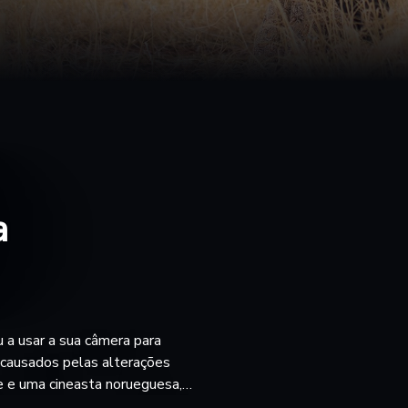
a
u a usar a sua câmera para
s causados pelas alterações
e e uma cineasta norueguesa,
rio e ativista no cenário global.