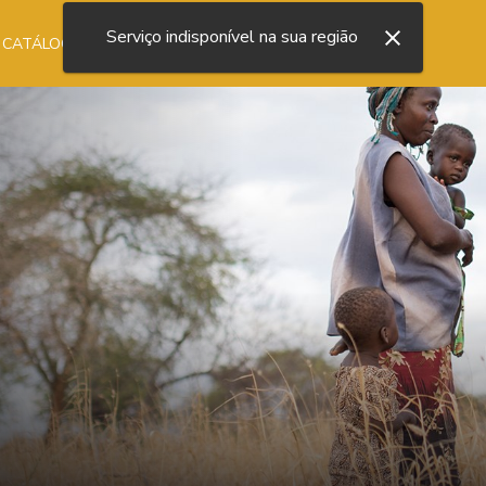
Serviço indisponível na sua região
 CATÁLOGO
NOSSA LOJA