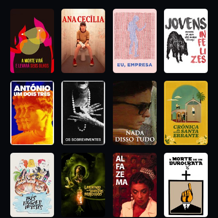
divorciado. A versão de sua nova vida faz sucesso com Pachi,
uma mãe solo, mas como ele dará conta de bancá-la quando a
realidade voltar de férias? Realizado por Alicia Scherson e
Cristián Jiménez, "Vida de Família" é uma divertida comédia
chilena adaptada de um conto de Alejandro Zambra. Com um
humor irônico e espontâneo, o filme examina a questão da
verdade e dos papeis que desempenhamos nos
relacionamentos e com nós mesmos.