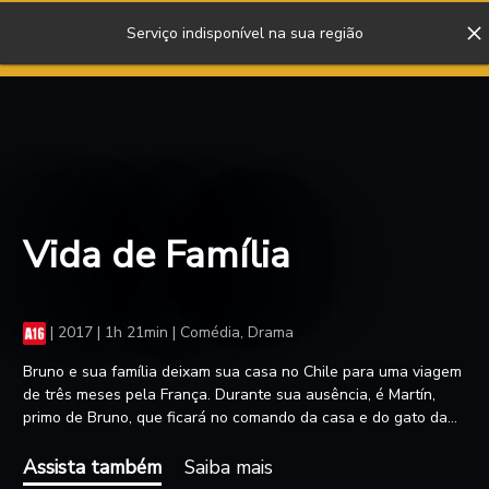
Serviço indisponível na sua região
ENTRAR
Vida de Família
|
2017 | 1h 21min | Comédia, Drama
Bruno e sua família deixam sua casa no Chile para uma viagem
de três meses pela França. Durante sua ausência, é Martín,
primo de Bruno, que ficará no comando da casa e do gato da
família. O animal desaparece, o que leva Martín a conhecer
Pachi, por quem rapidamente se apaixona. Para conquistá-la,
Assista também
Saiba mais
ele inventa que a casa é dele e que tem um filha, mas está