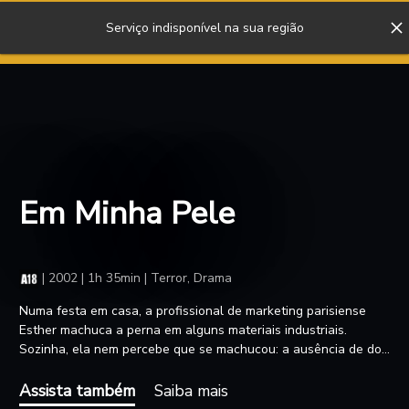
Serviço indisponível na sua região
ENTRAR
Em Minha Pele
|
2002 | 1h 35min | Terror, Drama
Numa festa em casa, a profissional de marketing parisiense
Esther machuca a perna em alguns materiais industriais.
Sozinha, ela nem percebe que se machucou: a ausência de dor
a fascina. Enquanto sua vida começa a tomar forma com uma
promoção empolgante no trabalho e novos planos com o
Assista também
Saiba mais
namorado Vincent, Esther fica obcecada com a ideia de