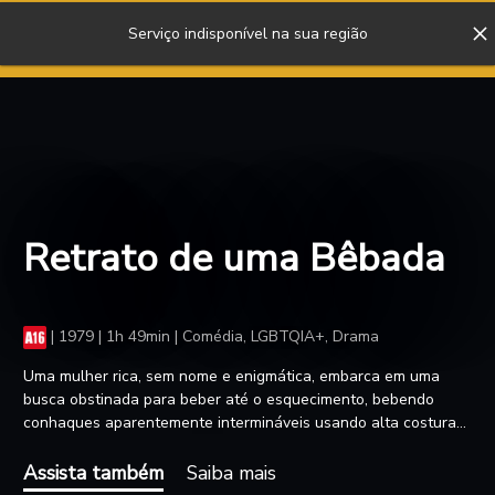
Serviço indisponível na sua região
ENTRAR
Retrato de uma Bêbada
|
1979 | 1h 49min | Comédia, LGBTQIA+, Drama
Uma mulher rica, sem nome e enigmática, embarca em uma
busca obstinada para beber até o esquecimento, bebendo
conhaques aparentemente intermináveis usando alta costura
enquanto passa por uma Berlim carnavalesca povoada por
roqueiros, punks, escritores, artistas, motoristas de táxi e
Assista também
Saiba mais
outros bêbados. A primeira parte da trilogia de Berlim realizada