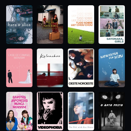
ele aborda o primeiro gosto pela independência completa, a
formação da identidade, novas amizades e descobertas,
através de uma nostalgia irresistível. Apresentando uma cena
de guarda-chuva inesquecível e com uma atuação alegre e
magnética da estrela Takako Matsu, o filme é um clássico do
cinema de Shunji Iwai, lembrando um poema haicai.