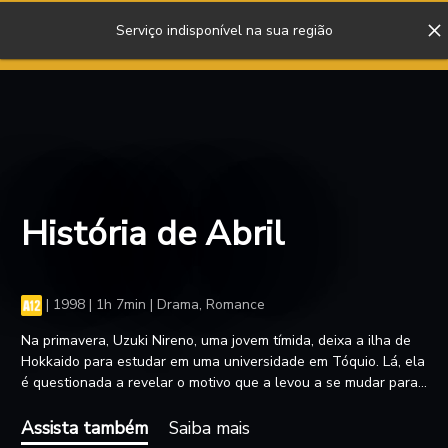
Serviço indisponível na sua região
ENTRAR
História de Abril
|
1998 | 1h 7min | Drama, Romance
Na primavera, Uzuki Nireno, uma jovem tímida, deixa a ilha de
Hokkaido para estudar em uma universidade em Tóquio. Lá, ela
é questionada a revelar o motivo que a levou a se mudar para
a maior cidade japonesa. Prêmio do Público no Festival de
Busan, HISTÓRIA DE ABRIL é um exemplo do grande talento
Assista também
Saiba mais
de Iwai em contar histórias das experiências dos jovens. Aqui