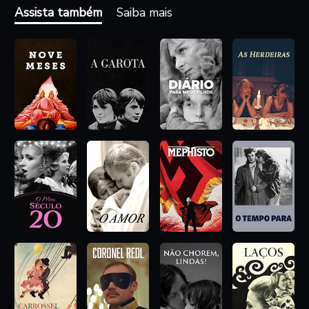
vizinhos festivos e estranhos quando decide vender seu
Assista também
Saiba mais
apartamento.