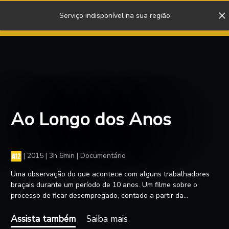
Serviço indisponível na sua região
ENTRAR
Ao Longo dos Anos
|
2015 | 3h 6min | Documentário
Uma observação do que acontece com alguns trabalhadores
braçais durante um período de 10 anos. Um filme sobre o
processo de ficar desempregado, contado a partir da
perspectiva de quem sabe. Representa um memorial aos
setores industriais em processo de extinção na Europa.
Assista também
Saiba mais