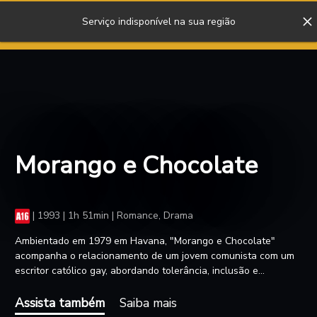
Serviço indisponível na sua região
ENTRAR
Morango e Chocolate
|
1993 | 1h 51min | Romance, Drama
Ambientado em 1979 em Havana, "Morango e Chocolate"
acompanha o relacionamento de um jovem comunista com um
escritor católico gay, abordando tolerância, inclusão e
homofobia. Vencedor do Prêmio Teddy e do Prêmio Especial do
Júri no Festival de Berlim, a belíssima obra de Tomás Gutiérrez
Assista também
Saiba mais
Alea e Juan Carlos Tabío foi indicada ao Oscar de Melhor Filme