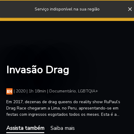
Serviço indisponível na sua região
ENTRAR
Invasão Drag
|
2020 | 1h 18min | Documentário, LGBTQIA+
Em 2017, dezenas de drag queens do reality show RuPaul’s
Drag Race chegaram a Lima, no Peru, apresentando-se em
festas com ingressos esgotados todos os meses. Esta é a
crônica do fenômeno inesperado que mobilizou, energizou e
empoderou a comunidade LGBTQIA+ peruana, num país que
Assista também
Saiba mais
ainda é altamente conservador, religioso e homofóbico.