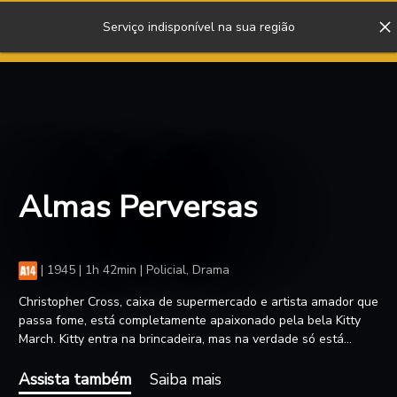
Serviço indisponível na sua região
ENTRAR
Almas Perversas
|
1945 | 1h 42min | Policial, Drama
Christopher Cross, caixa de supermercado e artista amador que
passa fome, está completamente apaixonado pela bela Kitty
March. Kitty entra na brincadeira, mas na verdade só está
interessada em Johnny, um malandro de quinta categoria.
Quando Kitty e Johnny descobrem que negociantes de arte
Assista também
Saiba mais
estão interessados no trabalho de Chris, eles o convencem a