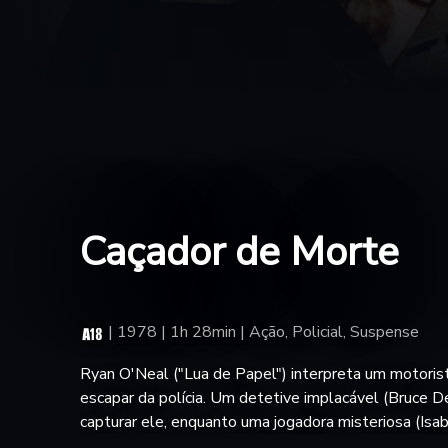
Caçador de Morte
|
1978 | 1h 28min | Ação, Policial, Suspense
Ryan O'Neal ("Lua de Papel") interpreta um motoris
escapar da polícia. Um detetive implacável (Bruce D
capturar ele, enquanto uma jogadora misteriosa (Isa
aproxima do motorista pela emoção do jogo. Dirigido por Walter Hill ("The